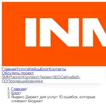
Главная
Услуги
Кейсы
Блог
Контакты
Обсудить проект
SMM
Таргет
Контекст
Директ
SEO
Сайты
Веб-
ПО
Продакшн
Брендинг
Главная
/
Блог
/
Яндекс Директ для услуг: 10 ошибок, которые
сливают бюджет