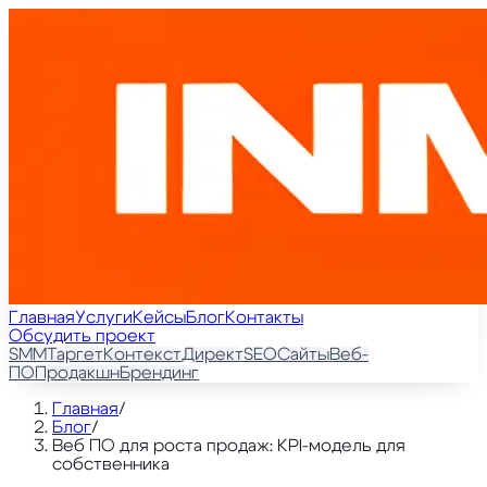
Главная
Услуги
Кейсы
Блог
Контакты
Обсудить проект
SMM
Таргет
Контекст
Директ
SEO
Сайты
Веб-
ПО
Продакшн
Брендинг
Главная
/
Блог
/
Веб ПО для роста продаж: KPI-модель для
собственника