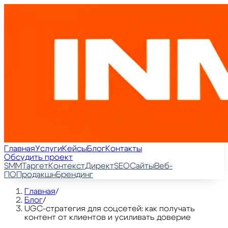
Главная
Услуги
Кейсы
Блог
Контакты
Обсудить проект
SMM
Таргет
Контекст
Директ
SEO
Сайты
Веб-
ПО
Продакшн
Брендинг
Главная
/
Блог
/
UGC-стратегия для соцсетей: как получать
контент от клиентов и усиливать доверие