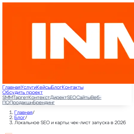
Главная
Услуги
Кейсы
Блог
Контакты
Обсудить проект
SMM
Таргет
Контекст
Директ
SEO
Сайты
Веб-
ПО
Продакшн
Брендинг
Главная
/
Блог
/
Локальное SEO и карты: чек-лист запуска в 2026