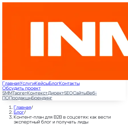
Главная
Услуги
Кейсы
Блог
Контакты
Обсудить проект
SMM
Таргет
Контекст
Директ
SEO
Сайты
Веб-
ПО
Продакшн
Брендинг
Главная
/
Блог
/
Контент-план для B2B в соцсетях: как вести
экспертный блог и получать лиды