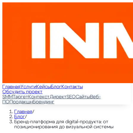
Главная
Услуги
Кейсы
Блог
Контакты
Обсудить проект
SMM
Таргет
Контекст
Директ
SEO
Сайты
Веб-
ПО
Продакшн
Брендинг
Главная
/
Блог
/
Бренд-платформа для digital-продукта: от
позиционирования до визуальной системы