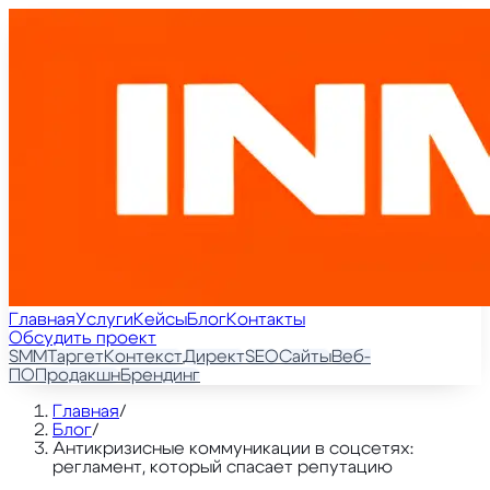
Главная
Услуги
Кейсы
Блог
Контакты
Обсудить проект
SMM
Таргет
Контекст
Директ
SEO
Сайты
Веб-
ПО
Продакшн
Брендинг
Главная
/
Блог
/
Антикризисные коммуникации в соцсетях:
регламент, который спасает репутацию